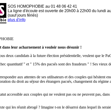
SOS HOMOPHOBIE au 01 48 06 42 41
La ligne d'écoute est ouverte de 20h00 à 22h00 du lundi a
(sauf jours fériés)
plus d'info
PHOBIE
t dans leur acharnement à vouloir nous désunir !
 deux candidats à la future élection présidentielle, veulent que le Pa
ec quantitatif " et " 15% des pacsés sont des fraudeurs " ! Ses vieux d
spondre aux attentes de ses utilisateurs et des couples qui hésitent encor
ation du droit au séjour des étrangers pacsés, changement du régime app
statut accessible aux couples qui ne veulent pas ou ne peuvent pas, dans
texte qui les réunit abrogé ? Imagine t-on le désarroi dans lequel ils ser